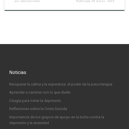
por
administrador
Publicada
28 marzo, 2023
Noticias
Recuperar la calma y la esperanza: el poder de la psicoterapia
Aprender a caminar con lo que duele
Cirugía para tratar la depresión
Reflexiones sobre la Crisis Suicida
Importancia de los grupos de apoyo en la lucha contra la
depresión y la ansiedad