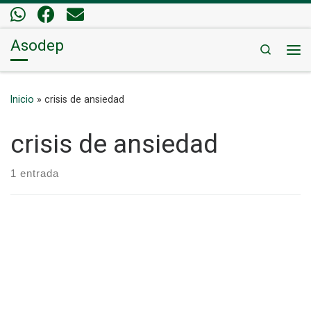
Saltar al contenido
Asodep
Search
Me
Inicio
»
crisis de ansiedad
crisis de ansiedad
1 entrada