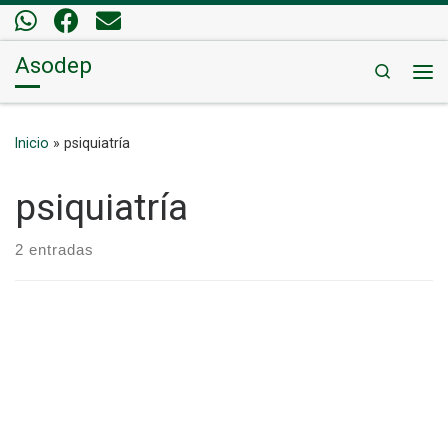
Saltar al contenido
Asodep
Search
Me
Inicio
»
psiquiatría
psiquiatría
2 entradas