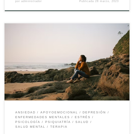
por
administrador
Publicada
28 marzo, 2023
Gestionar los pensamientos y las emociones puede ser un
verdadero desafío. En momentos de estrés, ansiedad o
depresión, es normal que los pensamientos negativos y […]
ANSIEDAD
APOYOEMOCIONAL
DEPRESIÓN
ENFERMEDADES MENTALES
ESTRÉS
PSICOLOGÍA
PSIQUIATRÍA
SALUD
SALUD MENTAL
TERAPIA