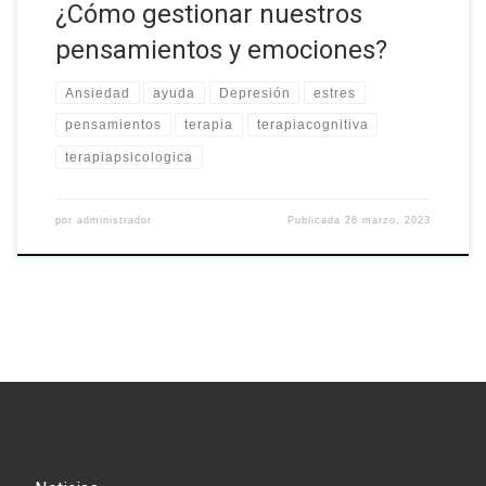
¿Cómo gestionar nuestros
pensamientos y emociones?
Ansiedad
ayuda
Depresión
estres
pensamientos
terapia
terapiacognitiva
terapiapsicologica
por
administrador
Publicada
28 marzo, 2023