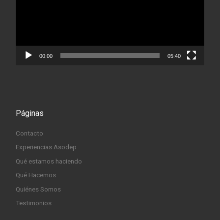
00:00
05:40
Páginas
Contacto
Experiencias Asodep
Qué estamos haciendo
Qué Hacemos
Quiénes Somos
Testimonios