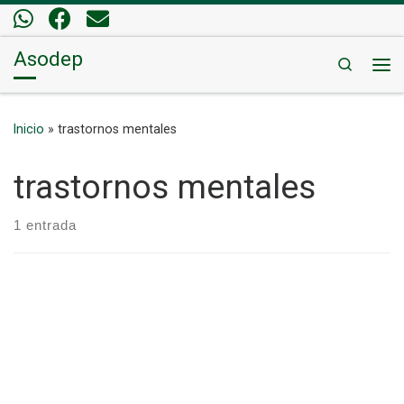
Saltar al contenido
Asodep
Search
Me
Inicio
»
trastornos mentales
trastornos mentales
1 entrada