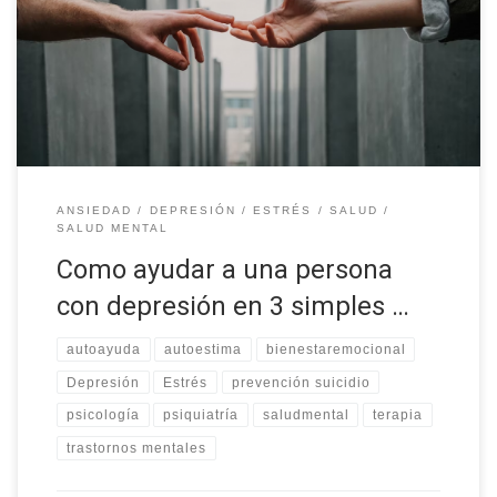
La depresión es una enfermedad que afecta a millones de
personas en todo el mundo. Se caracteriza por una sensación de
tristeza profunda y prolongada, […]
ANSIEDAD
DEPRESIÓN
ESTRÉS
SALUD
SALUD MENTAL
Como ayudar a una persona
con depresión en 3 simples …
autoayuda
autoestima
bienestaremocional
Depresión
Estrés
prevención suicidio
psicología
psiquiatría
saludmental
terapia
trastornos mentales