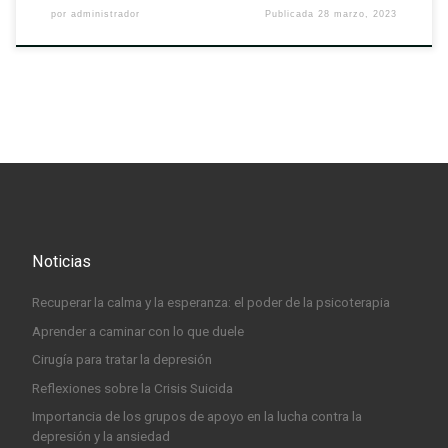
por
administrador
Publicada
28 marzo, 2023
Noticias
Recuperar la calma y la esperanza: el poder de la psicoterapia
Aprender a caminar con lo que duele
Cirugía para tratar la depresión
Reflexiones sobre la Crisis Suicida
Importancia de los grupos de apoyo en la lucha contra la
depresión y la ansiedad