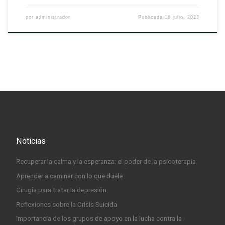
por
administrador
Publicada
18 julio, 2023
Noticias
Recuperar la calma y la esperanza: el poder de la psicoterapia
Aprender a caminar con lo que duele
Cirugía para tratar la depresión
Reflexiones sobre la Crisis Suicida
Importancia de los grupos de apoyo en la lucha contra la