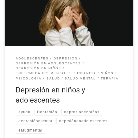
La depresión en niños y adolescentes es un problema cada vez
más común y preocupante en lasociedad actual. Se estima que
el 8% de los […]
ADOLESCENTES
DEPRESIÓN
DEPRESIÓN EN ADOLESCENTES
DEPRESIÓN EN NIÑOS
ENFERMEDADES MENTALES
INFANCIA
NIÑOS
PSICOLOGÍA
SALUD
SALUD MENTAL
TERAPIA
Depresión en niños y
adolescentes
ayuda
Depresión
depresiónenniños
depresiónescolar
deprsiónenadolescentes
saludmental