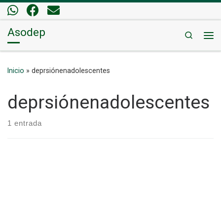
Saltar al contenido
Asodep
Search
Me
Inicio
»
deprsiónenadolescentes
deprsiónenadolescentes
1 entrada