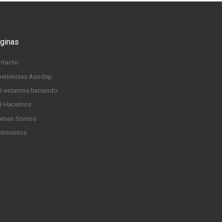
ginas
 …
ntacto
periencias Asodep
é estamos haciendo
é Hacemos
iénes Somos
stimonios