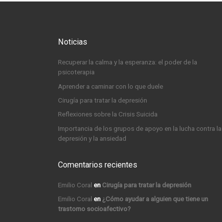
Noticias
Recuperar la calma y la esperanza: el poder de la
psicoterapia
Aprender a caminar con lo que duele
Cirugía para tratar la depresión
Reflexiones sobre la Crisis Suicida
Importancia de los grupos de apoyo en la lucha contra la
depresión y la ansiedad
Comentarios recientes
Emilio Coral
en
Cirugía para tratar la depresión
Emilio Coral
en
¿Cómo ayudar a alguien que tiene un
trastorno socioafectivo?