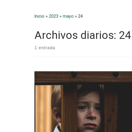
Inicio
»
2023
»
mayo
»
24
Archivos diarios:
24
1 entrada
La depresión en niños y adolescentes es un
problema cada vez más común y preocupante en la
sociedad actual. Se estima que el 8% de […]