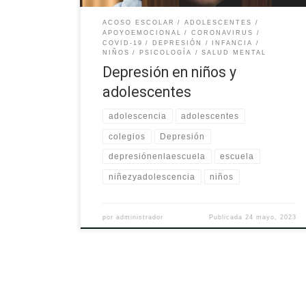
ACOSO ESCOLAR
ADOLESCENTES
APOYOEMOCIONAL
CORONAVIRUS
COVID-19
DEPRESIÓN
INFANCIA
NIÑOS
PSICOLOGÍA
SALUD MENTAL
Depresión en niños y
adolescentes
adolescencia
adolescentes
colegios
Depresión
depresiónenlaescuela
escuela
niñezyadolescencia
niños
por
administrador
Publicada
24 mayo, 2023