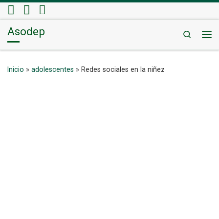
Saltar al contenido
Asodep
Search
Me
Inicio
»
adolescentes
»
Redes sociales en la niñez