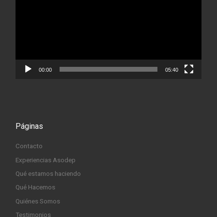
00:00
05:40
Páginas
Contacto
Experiencias Asodep
Qué estamos haciendo
Qué Hacemos
Quiénes Somos
Testimonios