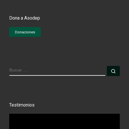
Dona a Asodep
Donaciones
BUSCAR
Busc
Testimonios
Reproductor
de
vídeo