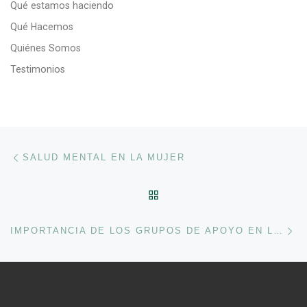
Qué estamos haciendo
Qué Hacemos
Quiénes Somos
Testimonios
Navegación de entradas
Entrada anterior
SALUD MENTAL EN LA MUJER
VOLVER A LA LISTA DE 
En
IMPORTANCIA DE LOS GRUPOS DE APOYO EN LA LUCHA CONTRA LA DEPRESIÓN Y LA ANSIEDAD